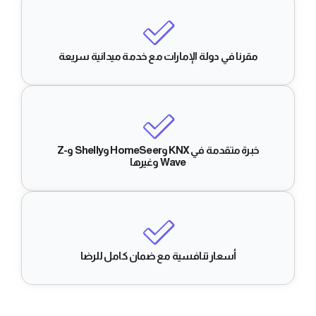
مقرنا في دولة الإمارات مع خدمة ميدانية سريعة
خبرة متقدمة في KNX وHomeSeer وShelly وZ-
Wave وغيرها
أسعار تنافسية مع ضمان كامل للرضا