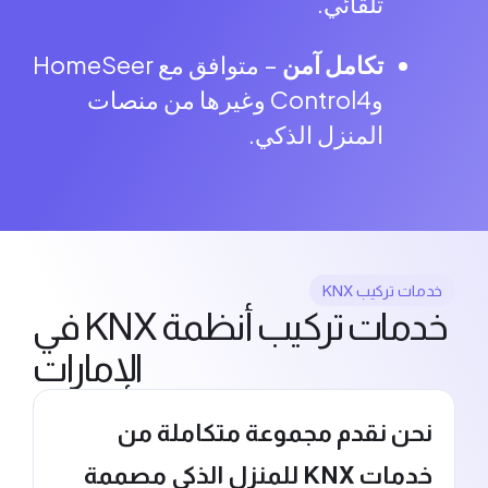
تلقائي.
تكامل آمن
– متوافق مع
HomeSeer
وControl4 وغيرها من منصات
المنزل الذكي.
مات تركيب KNX
خدمات تركيب أنظمة KNX في
الإمارات
نحن نقدم مجموعة متكاملة من
خدمات KNX للمنزل الذكي مصممة