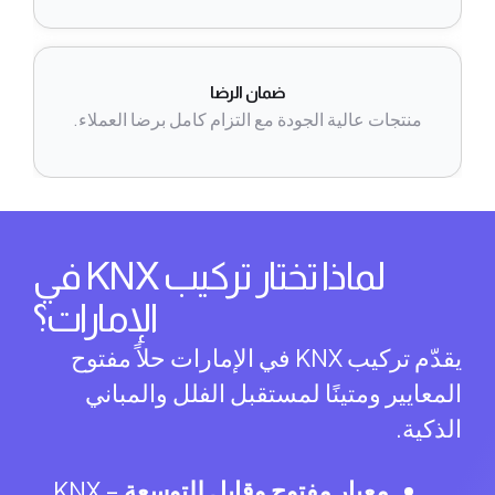
ضمان الرضا
منتجات عالية الجودة مع التزام كامل برضا العملاء.
لماذا تختار تركيب KNX في
الإمارات؟
يقدّم تركيب KNX في الإمارات حلاً مفتوح
عايير ومتينًا لمستقبل الفلل والمباني
كية.
معيار مفتوح وقابل للتوسعة
–
KNX