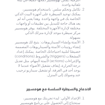
تلقائية واحدة.
تكامل وتحكم سلس: باستخدام هومسيير،
يمكنك توحيد السيطرة على أجهزة البيت الذكي
الخاصة بك في واجهة واحدة. وهذا يعني أنه لم
يعد هناك حاجة للتبديل بين تطبيقات أو واجهات
مختلفة لإدارة الأجهزة المختلفة. يوفر هومسيير
مركز سيطرة موحد لإدارة منزلك الذكي
بسهولة.
الأتمتة وإنشاء السيناريوهات: يتيح لك هومسيير
إنشاء روتينات الأتمتة والسيناريوهات المصممة
خصيصًا لتلبية احتياجاتك الخاصة. يمكنك إعداد
المشغلات (triggers) والشروط (conditions)
والإجراءات (actions) لأتمتة المهام، مثل تعديل
درجة الحرارة، إيقاف تشغيل الأضواء عندما لا
يوجد أحد في الغرفة، أو تشغيل سيناريو ترحيب
عند وصولك إلى المنزل.
الاندماج والسيطرة السلسة مع هومسيير
الإعداد الأولي: لبدء تجربتك مع هومسيير،
ستحتاج إلى الحصول على برنامج هومسيير