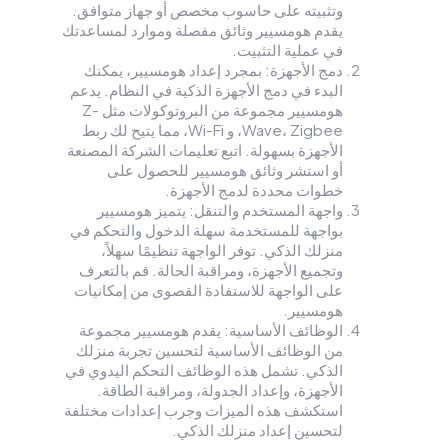
وتثبيته على حاسوب مخصص أو جهاز متوافق.
يقدم هومسيير وثائق مفصلة وموارد لمساعدتك
في عملية التثبيت.
دمج الأجهزة: بمجرد إعداد هومسيير، يمكنك
البدء في دمج الأجهزة الذكية في النظام. يدعم
هومسيير مجموعة من البروتوكولات مثل Z-
Wave، Zigbee، و Wi-Fi، مما يتيح لك ربط
الأجهزة بسهولة. اتبع تعليمات الشركة المصنعة
أو استشر وثائق هومسيير للحصول على
خطوات محددة لدمج الأجهزة.
واجهة المستخدم والتنقل: يتميز هومسيير
بواجهة للمستخدمة سهلة الدخول والتحكم في
منزلك الذكي. توفر الواجهة تنظيمًا سهلاً،
وتجميع الأجهزة، ومراقبة الحالة. قم بالتعرف
على الواجهة للاستفادة القصوى من إمكانيات
هومسيير.
الوظائف الأساسية: يقدم هومسيير مجموعة
من الوظائف الأساسية لتحسين تجربة منزلك
الذكي. تشمل هذه الوظائف التحكم اليدوي في
الأجهزة، وإعداد الجدولة، ومراقبة الطاقة.
استكشف هذه الميزات وجرب إعدادات مختلفة
لتحسين إعداد منزلك الذكي.