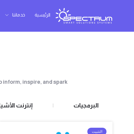
خطي
لى
الرئيسية
خدماتنا
لمحتوى
o inform, inspire, and spark
البرمجيات
إنترنت الأشيا
التثبيت