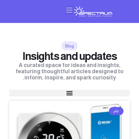
النشرة البريدية
عن سبيكتروم
Blog
Insights and updates
A curated space for ideas and insights,
featuring thoughtful articles designed to
inform, inspire, and spark curiosity.
عام