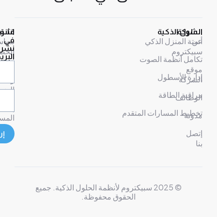
ركة
لول الذكية
قانوني
اشترك
ة المنزل الذكي
في
سياسة
نشرتنا
كتروم
الخصوصية
البريدية
مل أنظمة الصوت
ع
شروط
رة الأسطول
ركة
وأحكام
الضمان
قبة الطاقة
ظائف
إخلاء
يط المسارات المتقدم
نة
المسؤولية
ل
إرسال
© 2025 سبيكتروم لأنظمة الحلول الذكية. جميع
الحقوق محفوظة.