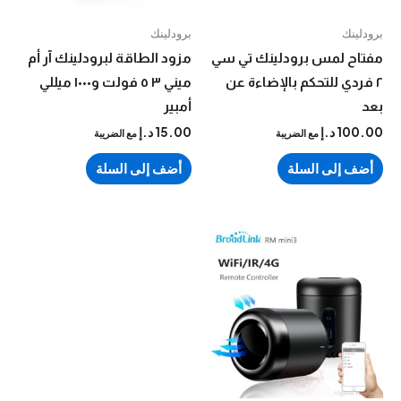
نك
برودلينك
ح لمس برودلينك تي سي
مزود الطاقة لبرودلينك آر أم
دي للتحكم بالإضاءة عن
ميني ٣ ٥ فولت و١٠٠٠ ميللي
أمبير
10
د.إ
15.00
د.إ
مع الضريبة
مع الضريبة
 إلى السلة
أضف إلى السلة