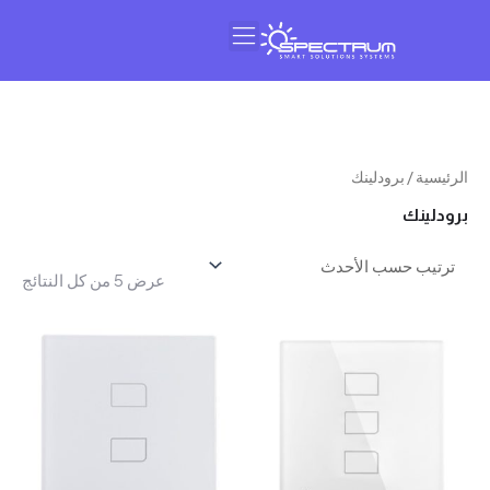
النشرة البريدية
عن سبيكتروم
سية
/ برودلينك
تم
لينك
الفرز
حسب
عرض ⁦5⁩ من كل النتائج
الأحدث