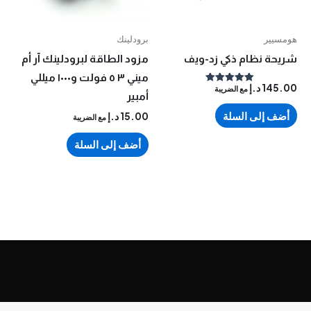
ير
برودلينك
ة نظام ذكي زد-ويف
مزود الطاقة لبرودلينك آر أم
ميني ٣ ٥ فولت و١٠٠٠ ميللي
14
د.إ
مع الضريبة
تم التقييم
أمبير
5.00
من 5
 إلى السلة
15.00
د.إ
مع الضريبة
أضف إلى السلة