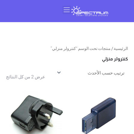
النشرة البريدية
عن سبيكتروم
سية
/ منتجات تحت الوسم “كنترولر منزلي”
تم
لر منزلي
الفرز
حسب
عرض ⁦2⁩ من كل النتائج
الأحدث