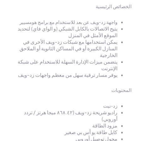
صائص الرئيسية
واجهة زد-ويف عن بعد للاستخدام مع برامج هومسيير
يتيح الاتصالات بالكابل الشبكي (و الواي فاي) لتحديد
الموقع الأمثل في المنزل
يمكن استخدامها مع شبكات زد-ويف الأخرى في
المنازل الكبيرة أو في المساكن الثانوية أو الملاحق
الخارجية
يتضمن ميزات الإدارة السهلة للاستخدام على شبكة
الإنترنت
يوفر مسار ترقية سهل من معظم واجهات زد-ويف
حتويات
زد-نيت
راديو شريحة زد-ويف (٨٦٨.٤٢ ميجا هرتز / تردد
أوروبي)
مزود الطاقة
كابل طاقة يو أس بي صغير
محول توصيل أوروبي