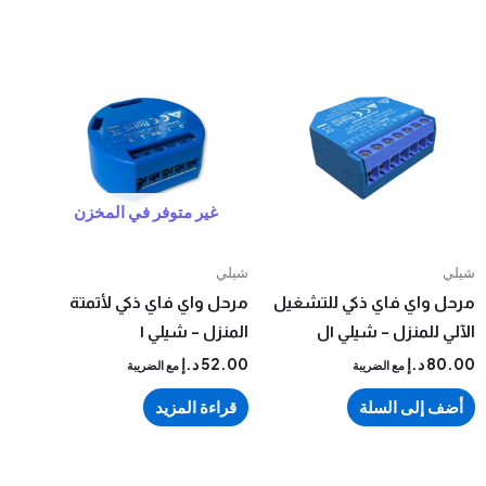
غير متوفر في المخزن
شيلي
اي فاي ذكي للتشغيل
مرحل واي فاي ذكي لأتمتة
لمنزل – شيلي ١ل
المنزل – شيلي ١
د.إ
52.00
د.إ
مع الضريبة
مع الضريبة
إلى السلة
قراءة المزيد