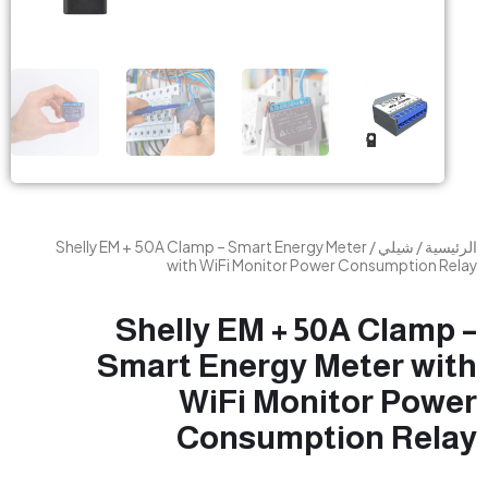
ة
/
شيلي
/ Shelly EM + 50A Clamp – Smart Energy Meter
with WiFi Monitor Power Consumption
Shelly EM + 50A Clam
Smart Energy Meter w
WiFi Monitor Po
Consumption Re