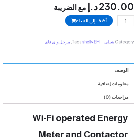
230
د.إ
مع الضريبة
أضف إلى السلة
Ca
شيلي
shelly EM
Tags
,
مرحل واي فاي
صف
مات إضافية
عات (0)
Wi-Fi operated Ener
Meter and Contact