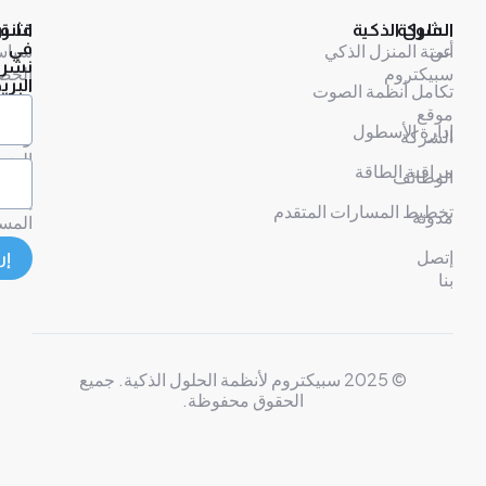
ركة
لول الذكية
قانوني
اشترك
ة المنزل الذكي
في
سياسة
نشرتنا
كتروم
الخصوصية
البريدية
مل أنظمة الصوت
ع
شروط
رة الأسطول
ركة
وأحكام
الضمان
قبة الطاقة
ظائف
إخلاء
يط المسارات المتقدم
نة
المسؤولية
ل
إرسال
© 2025 سبيكتروم لأنظمة الحلول الذكية. جميع
الحقوق محفوظة.