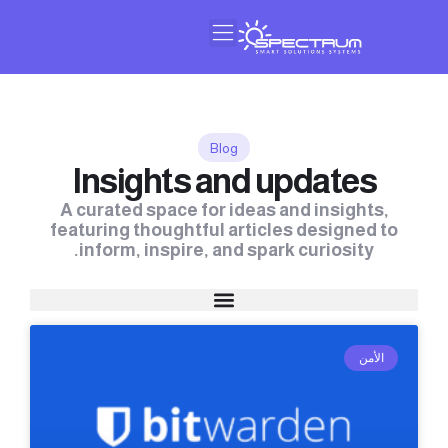
النشرة البريدية
عن سبيكتروم
Blog
Insights and updates
A curated space for ideas and insights,
featuring thoughtful articles designed to
inform, inspire, and spark curiosity.
الأمن