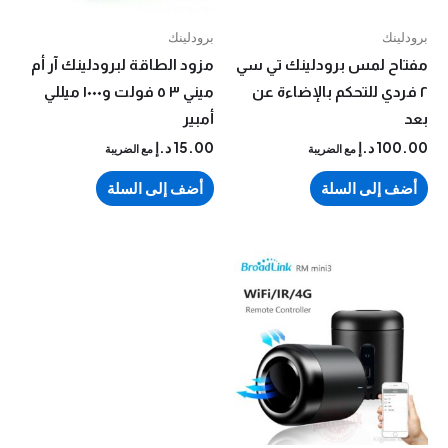
نك
برودلينك
ح لمس برودلينك تي سي
مزود الطاقة لبرودلينك آر أم
دي للتحكم بالإضاءة عن
ميني ٣ ٥ فولت و١٠٠٠ ميللي
أمبير
10
د.إ
15.00
د.إ
مع الضريبة
مع الضريبة
 إلى السلة
أضف إلى السلة