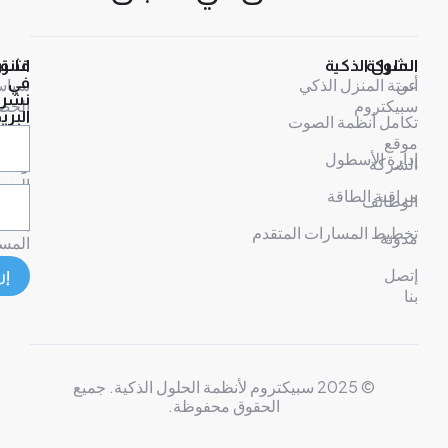
ركة
لول الذكية
قانوني
اشترك
ة المنزل الذكي
في
سياسة
نشرتنا
كتروم
الخصوصية
البريدية
مل أنظمة الصوت
ع
شروط
رة الأسطول
ركة
وأحكام
الضمان
قبة الطاقة
ظائف
إخلاء
يط المسارات المتقدم
نة
المسؤولية
ل
إرسال
© 2025 سبيكتروم لأنظمة الحلول الذكية. جميع
الحقوق محفوظة.