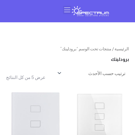
النشرة البريدية
عن سبيكتروم
سية
/ منتجات تحت الوسم “برودلينك”
تم
لينك
الفرز
حسب
عرض ⁦5⁩ من كل النتائج
الأحدث