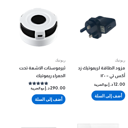
ريوتيك
لطاقة لريموتيك زد
ثيرموستات الاشعة تحت
– ١٢٠
الحمراء ريموتيك
د.إ
مع الضريبة
290.00
د.إ
مع الضريبة
تم التقييم
5.00
إلى السلة
من 5
أضف إلى السلة